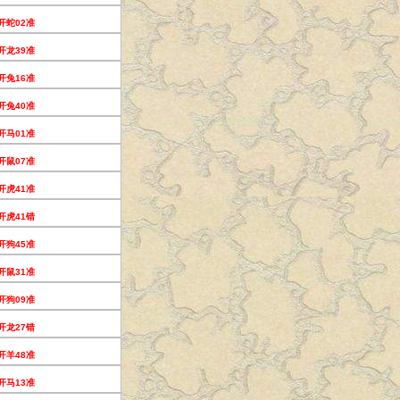
开蛇02准
开龙39准
开兔16准
开兔40准
开马01准
开鼠07准
开虎41准
开虎41错
开狗45准
开鼠31准
开狗09准
开龙27错
开羊48准
开马13准