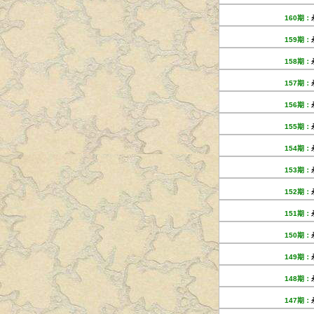
160期：
159期：
158期：
157期：
156期：
155期：
154期：
153期：
152期：
151期：
150期：
149期：
148期：
147期：