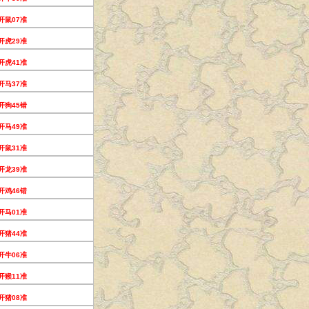
开鼠07准
开虎29准
开虎41准
开马37准
开狗45错
开马49准
开鼠31准
开龙39准
开鸡46错
开马01准
开猪44准
开牛06准
开猴11准
开猪08准