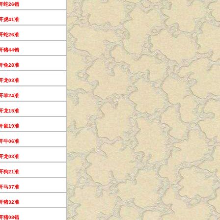
开蛇26错
开虎41准
开蛇26准
开猪44错
开兔28准
开龙03准
开羊24准
开龙15准
开鼠19准
开牛06准
开龙03准
开狗21准
开马37准
开猪32准
开猪08错