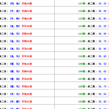
杀二肖：
《鸡、兔》
开兔16错
117期：
杀二尾：
《3、2》
杀二肖：
《牛、兔》
开鸡22准
116期：
杀二尾：
《5、9》
杀二肖：
《牛、狗》
开兔04准
115期：
杀二尾：
《1、8》
杀二肖：
《兔、狗》
开牛30准
114期：
杀二尾：
《2、5》
杀二肖：
《兔、马》
开蛇02准
113期：
杀二尾：
《4、8》
杀二肖：
《兔、马》
开狗09准
112期：
杀二尾：
《4、7》
杀二肖：
《兔、马》
开马01错
111期：
杀二尾：
《2、8》
杀二肖：
《兔、马》
开牛30准
110期：
杀二尾：
《5、8》
杀二肖：
《猴、马》
开兔16准
109期：
杀二尾：
《3、5》
杀二肖：
《猴、马》
开狗45准
108期：
杀二尾：
《2、6》
杀二肖：
《猴、鸡》
开马49准
107期：
杀二尾：
《5、8》
杀二肖：
《猴、马》
开鸡22准
106期：
杀二尾：
《4、7》
杀二肖：
《羊、马》
开兔28准
105期：
杀二尾：
《3、6》
杀二肖：
《羊、猴》
开马01准
104期：
杀二尾：
《3、8》