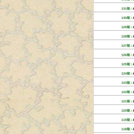
131期：
130期：
129期：
128期：
127期：
126期：
125期：
124期：
123期：
122期：
121期：
120期：
119期：
118期：